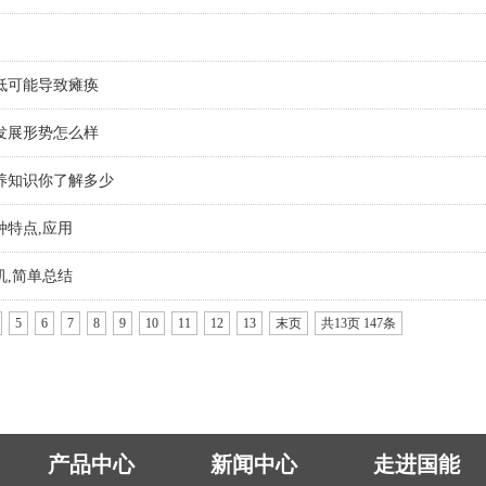
低可能导致瘫痪
发展形势怎么样
养知识你了解多少
种特点,应用
机,简单总结
5
6
7
8
9
10
11
12
13
末页
共13页 147条
产品中心
新闻中心
走进国能