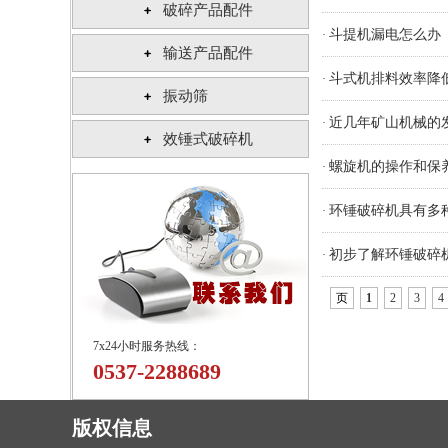
破碎产品配件
斗提机漏电怎么办
·
输送产品配件
斗式机排料效率降
·
振动筛
近几年矿山机械的
·
效锤式破碎机
螺旋机的操作和保
·
环锤破碎机具有多
·
初步了解环锤破碎
·
页
1
2
3
4
7x24小时服务热线：
0537-2288689
版权信息